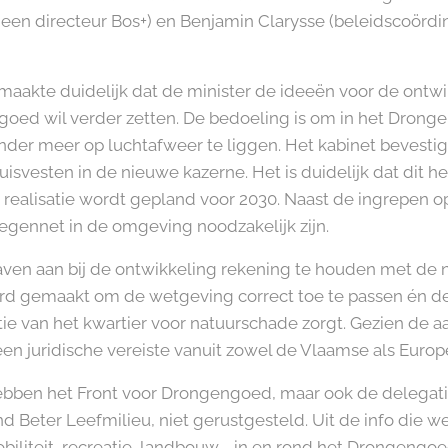
een directeur Bos+) en Benjamin Clarysse (beleidscoördi
maakte duidelijk dat de minister de ideeën voor de ontwi
goed wil verder zetten. De bedoeling is om in het Drong
nder meer op luchtafweer te liggen. Het kabinet bevestig
uisvesten in de nieuwe kazerne. Het is duidelijk dat dit h
realisatie wordt gepland voor 2030. Naast de ingrepen op
gennet in de omgeving noodzakelijk zijn.
en aan bij de ontwikkeling rekening te houden met de n
erd gemaakt om de wetgeving correct toe te passen én d
ie van het kwartier voor natuurschade zorgt. Gezien de a
t een juridische vereiste vanuit zowel de Vlaamse als Euro
ben het Front voor Drongengoed, maar ook de delegati
 Beter Leefmilieu, niet gerustgesteld. Uit de info die we 
biliteit, recreatie, landbouw,… in en rond het Drongengoed