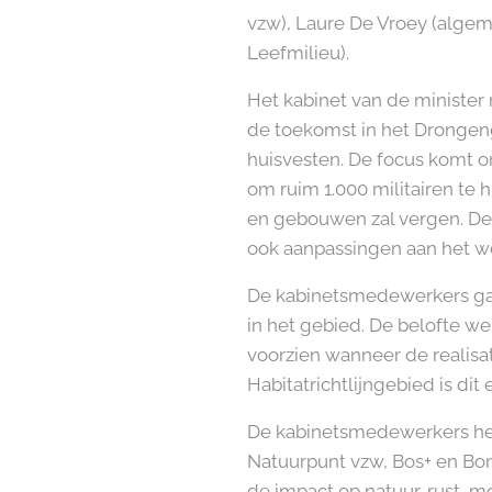
vzw), Laure De Vroey (algem
Leefmilieu).
Het kabinet van de minister 
de toekomst in het Drongen
huisvesten. De focus komt o
om ruim 1.000 militairen te h
en gebouwen zal vergen. De 
ook aanpassingen aan het we
De kabinetsmedewerkers gav
in het gebied. De belofte w
voorzien wanneer de realisat
Habitatrichtlijngebied is di
De kabinetsmedewerkers heb
Natuurpunt vzw, Bos+ en Bond
de impact op natuur, rust, mo