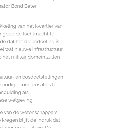
nator Bond Beter
kkeling van het kwartier van
engoed de luchtmacht te
de dat het de bedoeling is
eel wat nieuwe infrastructuur
 het militair domein zullen
atuur- en bosdoelstellingen
e nodige compensaties te
anduiding als
pese wetgeving.
e van de wetenschappers,
kregen blijft de indruk dat
 zeer groot zal zijn. De