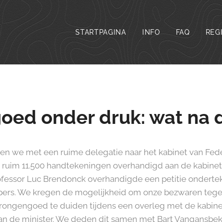
STARTPAGINA
INFO
FAQ
REG
ed onder druk: wat na d
n we met een ruime delegatie naar het kabinet van Feder
ruim 11.500 handtekeningen overhandigd aan de kabinets
fessor Luc Brendonck overhandigde een petitie onderte
ers. We kregen de mogelijkheid om onze bezwaren tege
t Drongengoed te duiden tijdens een overleg met de kabin
an de minister. We deden dit samen met Bart Vangansbeke