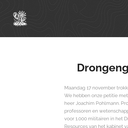
Drongengo
Maandag 17 november trokke
We hebben onze petitie met 
heer Joachim Pohlmann. Pro
professoren en wetenschapp
voor 1.000 militairen in he
Resources van het kabinet v