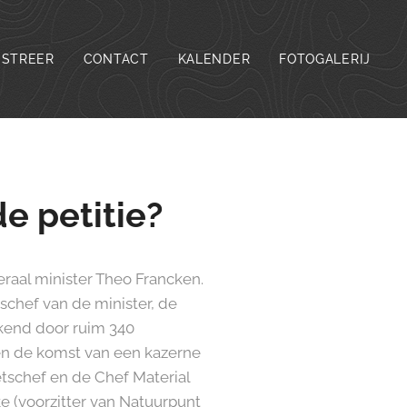
ISTREER
CONTACT
KALENDER
FOTOGALERIJ
e petitie?
aal minister Theo Francken.
chef van de minister, de
kend door ruim 340
n de komst van een kazerne
etschef en de Chef Material
 (voorzitter van Natuurpunt